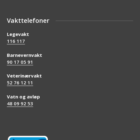
Vakttelefoner
Legevakt
116 117
Barnevernvakt
90 17 05 91
Veterinærvakt
52 76 12 11
Vatn og avløp
48 09 92 53