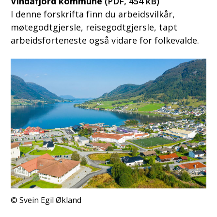
Vindafjord kommune
(PDF, 454 kB)
I denne forskrifta finn du arbeidsvilkår,
møtegodtgjersle, reisegodtgjersle, tapt
arbeidsforteneste også vidare for folkevalde.
Svein Egil Økland