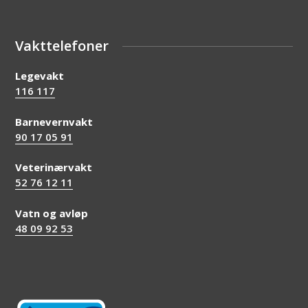
Vakttelefoner
Legevakt
116 117
Barnevernvakt
90 17 05 91
Veterinærvakt
52 76 12 11
Vatn og avløp
48 09 92 53