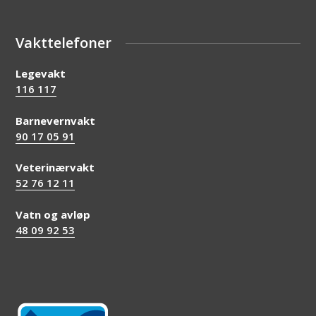
Vakttelefoner
Legevakt
116 117
Barnevernvakt
90 17 05 91
Veterinærvakt
52 76 12 11
Vatn og avløp
48 09 92 53