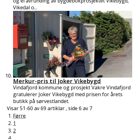
og ei avrunding av bygdebokprosjektet Vikebygd,
Vikedal o...
Merkur-pris til Joker Vikebygd
Vindafjord kommune og prosjekt Vakre Vindafjord
gratulerer Joker Vikebygd med prisen for årets
butikk på sørvestlandet.
Visar
51-60
av
69
artiklar ,
side
6
av
7
Førre
1
2
...