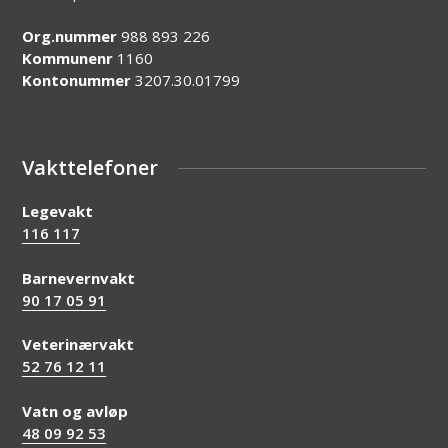
Org.nummer
988 893 226
Kommunenr
1160
Kontonummer
3207.30.01799
Vakttelefoner
Legevakt
116 117
Barnevernvakt
90 17 05 91
Veterinærvakt
52 76 12 11
Vatn og avløp
48 09 92 53