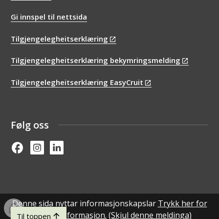
Gi innspel til nettsida
Tilgjengelegheitserklæring
Tilgjengelegheitserklæring bekymringsmelding
Tilgjengelegheitserklæring EasyCruit
Følg oss
Facebook
Instagram
Linked in
Denne sida nyttar informasjonskapslar
Trykk her for
I
detaljert informasjon.
(Skjul denne meldinga)
Til toppen