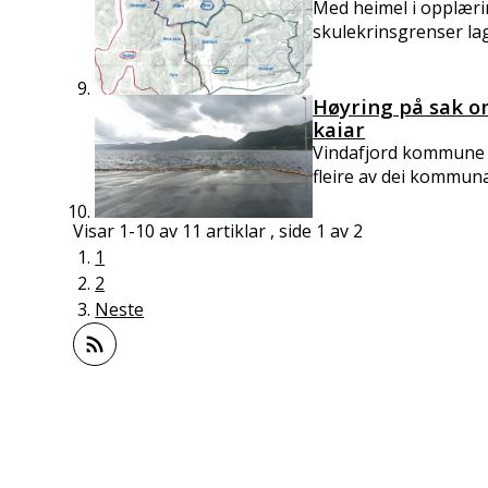
Med heimel i opplæring
skulekrinsgrenser lag
Høyring på sak o
kaiar
Vindafjord kommune ar
fleire av dei kommuna
Visar
1-10
av
11
artiklar ,
side
1
av
2
1
2
Neste
Abonner på RSS