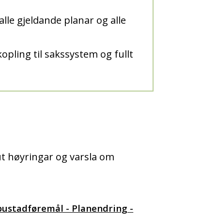
 alle gjeldande planar og alle
opling til sakssystem og fullt
ut høyringar og varsla om
bustadføremål - Planendring -