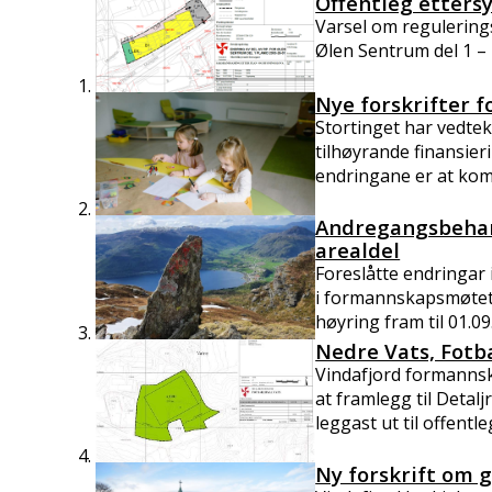
Offentleg etters
Varsel om regulering
Ølen Sentrum del 1 –
Nye forskrifter 
Stortinget har vedte
tilhøyrande finansieri
endringane er at kom
Andregangsbehan
arealdel
Foreslåtte endringar 
i formannskapsmøtet 
høyring fram til 01.09.
Nedre Vats, Fotba
Vindafjord formannsk
at framlegg til Detalj
leggast ut til offentleg
Ny forskrift om 