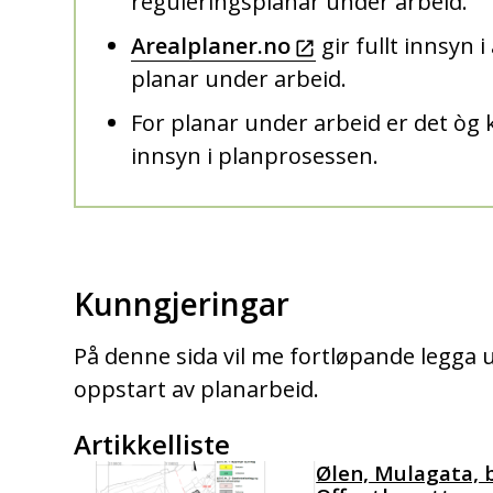
reguleringsplanar under arbeid.
Arealplaner.no
gir fullt innsyn i
planar under arbeid.
For planar under arbeid er det òg k
innsyn i planprosessen.
Kunngjeringar
På denne sida vil me fortløpande legga 
oppstart av planarbeid.
Artikkelliste
Ølen, Mulagata, 