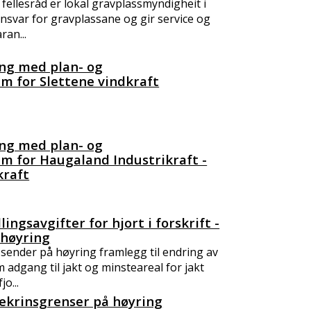
 fellesråd er lokal gravplassmyndigheit i
svar for gravplassane og gir service og
ran...
ng med plan- og
m for Slettene vindkraft
ng med plan- og
m for Haugaland Industrikraft -
kraft
lingsavgifter for hjort i forskrift -
l høyring
ender på høyring framlegg til endring av
m adgang til jakt og minsteareal for jakt
jo...
lekrinsgrenser på høyring