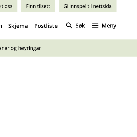
t oss
Finn tilsett
Gi innspel til nettsida
Søk
Meny
n
Skjema
Postliste
anar og høyringar