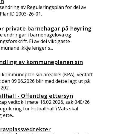
yn
sendring av Reguleringsplan for del av
 PlanID 2003-26-01.
for private barnehagar på høyring
ke endringar i barnehagelova og
ngsforskrift. Ei av dei viktigaste
munane ikkje lenger s...
dling av kommuneplanen sin
i kommuneplan sin arealdel (KPA), vedtatt
den 09.06.2026 blir med dette lagt ut på
202...
llhall - Offentleg ettersyn
ap vedtok i møte 16.02.2026, sak 040/26
regulering for Fotballhall i Vats skal
 ette...
gravplassvedtekter