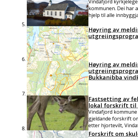
Vindafjord kyrkjelege
kommunen. Dei har an
hjelp til alle innbyggja
Høyring av meldi
utgreiingsprogra
Høyring av meldi
utgreiingsprogra
Bukkanibba vind
Fastsetting av fel
lokal forskrift ti
Vindafjord kommune s
gjeldande forskrift o
etter hjortevilt, Vindaf
Forskrift om sku