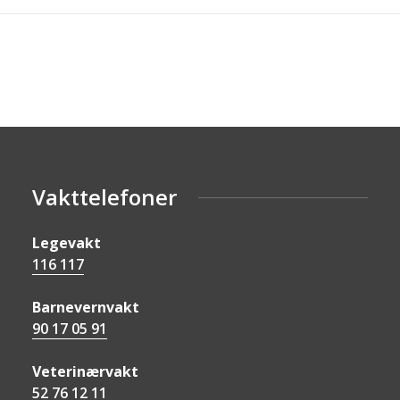
Vakttelefoner
Legevakt
116 117
Barnevernvakt
90 17 05 91
Veterinærvakt
52 76 12 11