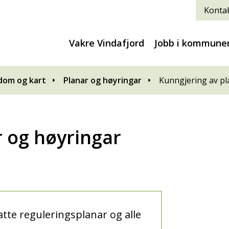
Kontak
Vakre Vindafjord
Jobb i kommune
edom og kart
Planar og høyringar
Kunngjering av pl
r og høyringar
atte reguleringsplanar og alle