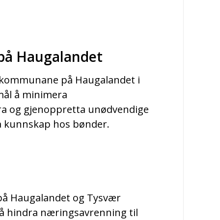
t på Haugalandet
e kommunane på Haugalandet i
 mål å minimera
ra og gjenoppretta unødvendige
a kunnskap hos bønder.
t på Haugalandet og Tysvær
hindra næringsavrenning til