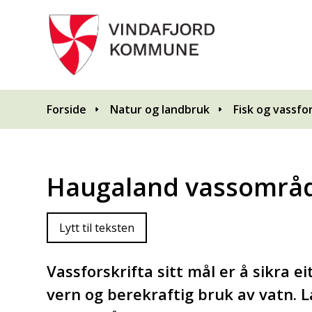
Du er her:
Forside
Natur og landbruk
Fisk og vassfo
Haugaland vassområ
Lytt til teksten
Vassforskrifta sitt mål er å sikra e
vern og berekraftig bruk av vatn. La