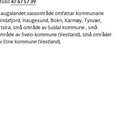
obil
47 67 57 39
augalandet vassområde omfattar kommunane
indafjord, Haugesund, Bokn, Karmøy, Tysvær,
tsira, små område av Suldal kommune , små
mråde av Sveio kommune (Vestland), små områder
v Etne kommune (Vestland).