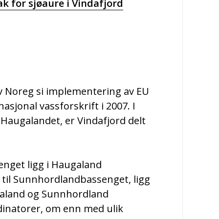
ak for sjøaure i Vindafjord
 av Noreg si implementering av EU
sjonal vassforskrift i 2007. I
augalandet, er Vindafjord delt
enget ligg i Haugaland
til Sunnhordlandbassenget, ligg
galand og Sunnhordland
inatorer, om enn med ulik