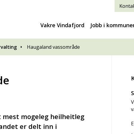
Kontak
Vakre Vindafjord
Jobb i kommune
rvalting
Haugaland vassområde
de
S
V
v
it mest mogeleg heilheitleg
E
ndet er delt inn i