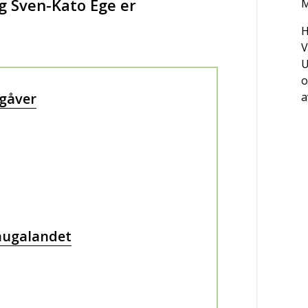
g Sven-Kato Ege er
M
H
V
U
o
gåver
a
Haugalandet