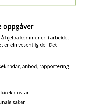
e oppgåver
t å hjelpa kommunen i arbeidet
 er ein vesentlig del. Det
øknadar, anbod, rapportering
sførekomstar
unale saker