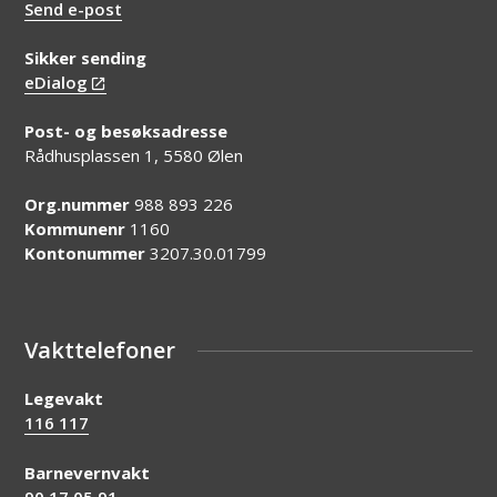
Send e-post
Sikker sending
eDialog
Post- og besøksadresse
Rådhusplassen 1, 5580 Ølen
Org.nummer
988 893 226
Kommunenr
1160
Kontonummer
3207.30.01799
Vakttelefoner
Legevakt
116 117
Barnevernvakt
90 17 05 91