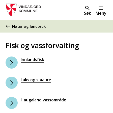
Søk
Meny
Du er her:
Natur og landbruk
Fisk og vassforvalting
Innlandsfisk
Laks og sjøaure
Haugaland vassområde