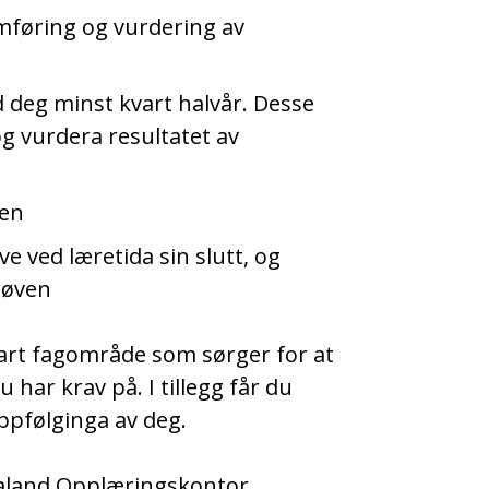
mføring og vurdering av
deg minst kvart halvår. Desse
og vurdera resultatet av
ten
e ved læretida sin slutt, og
røven
art fagområde som sørger for at
har krav på. I tillegg får du
oppfølginga av deg.
aland Opplæringskontor.