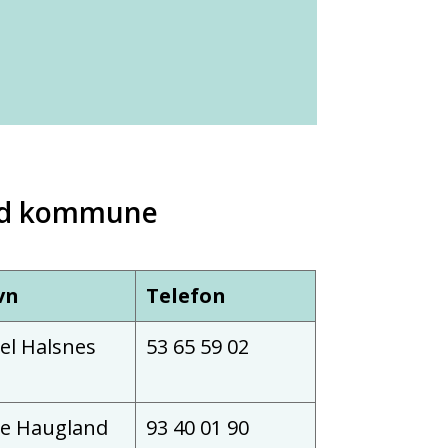
ord kommune
vn
Telefon
sel Halsnes
53 65 59 02
ie Haugland
93 40 01 90