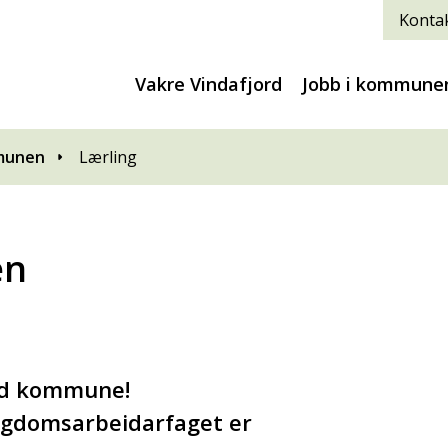
Kontak
Vakre Vindafjord
Jobb i kommune
mmunen
Lærling
en
rd kommune!
ngdomsarbeidarfaget er