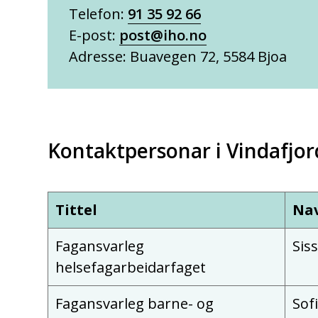
Telefon:
91 35 92 66
E-post:
post@iho.no
Adresse: Buavegen 72, 5584 Bjoa
Kontaktpersonar i Vindafj
Tittel
Na
Fagansvarleg
Sis
helsefagarbeidarfaget
Fagansvarleg barne- og
Sof