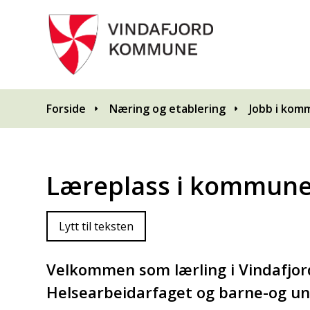
Du er her:
Forside
Næring og etablering
Jobb i ko
Læreplass i kommun
Lytt til teksten
Velkommen som lærling i Vindafjo
Helsearbeidarfaget og barne-og u