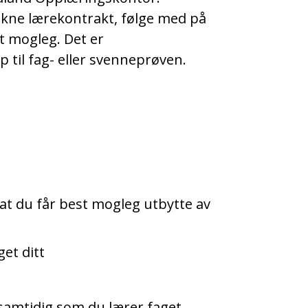
ikne lærekontrakt, følge med på
st mogleg. Det er
til fag- eller svenneprøven.
l at du får best mogleg utbytte av
get ditt
 samtidig som du lærer faget