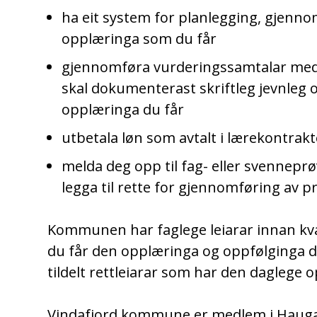
ha eit system for planlegging, gjenno
opplæringa som du får
gjennomføra vurderingssamtalar med 
skal dokumenterast skriftleg jevnleg 
opplæringa du får
utbetala løn som avtalt i lærekontrak
melda deg opp til fag- eller svenneprøv
legga til rette for gjennomføring av p
Kommunen har faglege leiarar innan kv
du får den opplæringa og oppfølginga du 
tildelt rettleiarar som har den daglege 
Vindafjord kommune er medlem i Haug