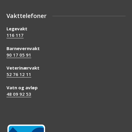
Vakttelefoner
Legevakt
116 117
Barnevernvakt
90 17 05 91
Veterinærvakt
52 76 12 11
Vatn og avløp
48 09 92 53