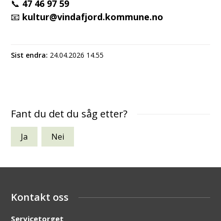
📞
47 46 97 59
📧
kultur@vindafjord.kommune.no
Sist endra
24.04.2026 14.55
Fant du det du såg etter?
Ja
Nei
Kontakt oss
Servicetorget