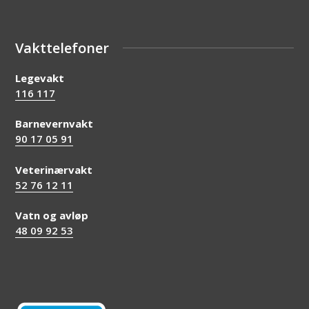
Vakttelefoner
Legevakt
116 117
Barnevernvakt
90 17 05 91
Veterinærvakt
52 76 12 11
Vatn og avløp
48 09 92 53