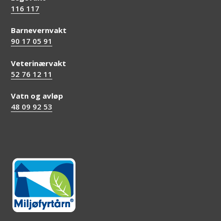
116 117
Barnevernvakt
90 17 05 91
Veterinærvakt
52 76 12 11
Vatn og avløp
48 09 92 53