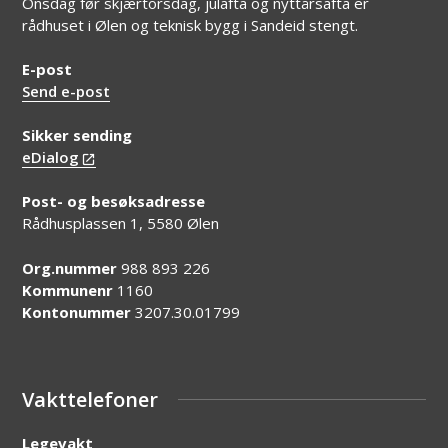
Onsdag før skjærtorsdag, julafta og nyttårsafta er
rådhuset i Ølen og teknisk bygg i Sandeid stengt.
E-post
Send e-post
Sikker sending
eDialog
Post- og besøksadresse
Rådhusplassen 1, 5580 Ølen
Org.nummer
988 893 226
Kommunenr
1160
Kontonummer
3207.30.01799
Vakttelefoner
Legevakt