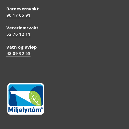
Barnevernvakt
90 17 05 91
Veterinærvakt
52 76 12 11
Vatn og avløp
48 09 92 53