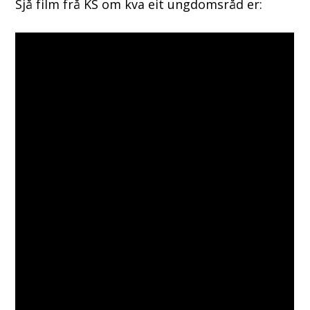
Sjå film frå KS om kva eit ungdomsråd er: