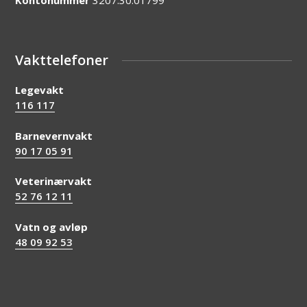
Kontonummer
3207.30.01799
Vakttelefoner
Legevakt
116 117
Barnevernvakt
90 17 05 91
Veterinærvakt
52 76 12 11
Vatn og avløp
48 09 92 53