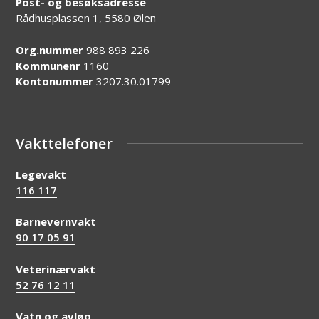
Post- og besøksadresse
Rådhusplassen 1, 5580 Ølen
Org.nummer
988 893 226
Kommunenr
1160
Kontonummer
3207.30.01799
Vakttelefoner
Legevakt
116 117
Barnevernvakt
90 17 05 91
Veterinærvakt
52 76 12 11
Vatn og avløp