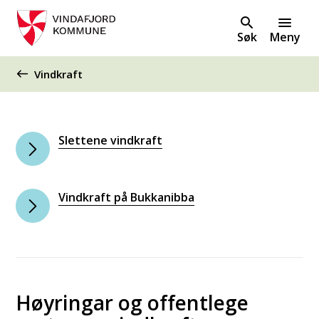
Søk
Meny
Du er her:
Vindkraft
Slettene vindkraft
Vindkraft på Bukkanibba
Høyringar og offentlege