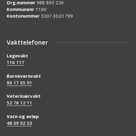
Org.nummer
988 893 226
Kommunenr
1160
Kontonummer
3207.30.01799
Vakttelefoner
Legevakt
116 117
Barnevernvakt
90 17 05 91
Veterinærvakt
52 76 12 11
Vatn og avløp
48 09 92 53