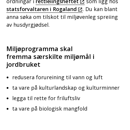
ordningar i
rettleiingsheftet
som ligg hos
statsforvaltaren i Rogaland
. Du kan blant
anna søka om tilskot til miljøvenleg spreiing
av husdyrgjødsel.
Miljøprogramma skal
fremma særskilte miljømål i
jordbruket
redusera forureining til vann og luft
ta vare på kulturlandskap og kulturminner
legga til rette for friluftsliv
ta vare på biologisk mangfold