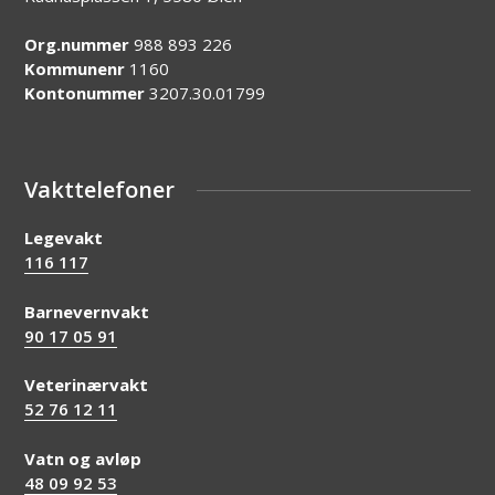
Org.nummer
988 893 226
Kommunenr
1160
Kontonummer
3207.30.01799
Vakttelefoner
Legevakt
116 117
Barnevernvakt
90 17 05 91
Veterinærvakt
52 76 12 11
Vatn og avløp
48 09 92 53