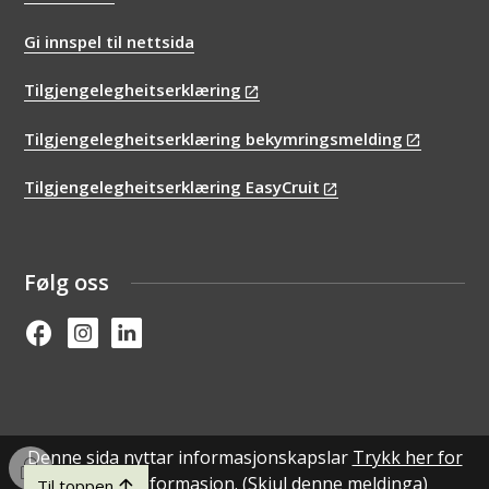
Gi innspel til nettsida
Tilgjengelegheitserklæring
Tilgjengelegheitserklæring bekymringsmelding
Tilgjengelegheitserklæring EasyCruit
Følg oss
Facebook
Instagram
Linked in
Denne sida nyttar informasjonskapslar
Trykk her for
I
detaljert informasjon.
(Skjul denne meldinga)
Til toppen