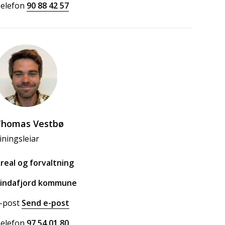
elefon
90 88 42 57
Thomas Vestbø
iningsleiar
real og forvaltning
indafjord kommune
-post
Send e-post
til Thomas Vestbø
elefon
97 54 01 80