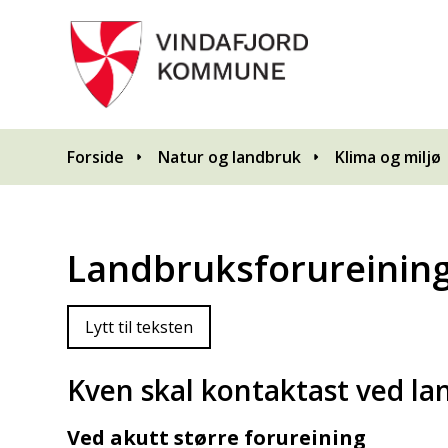
Du er her:
Forside
Natur og landbruk
Klima og miljø
Landbruksforureinin
Lytt til teksten
Kven skal kontaktast ved la
Ved akutt større forureining