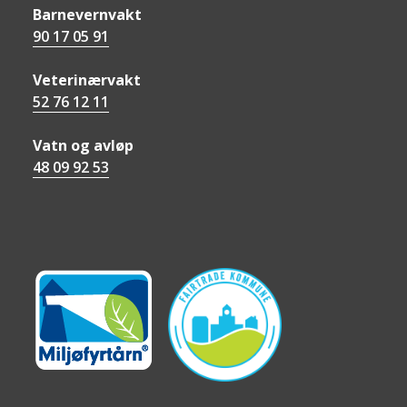
Barnevernvakt
90 17 05 91
Veterinærvakt
52 76 12 11
Vatn og avløp
48 09 92 53