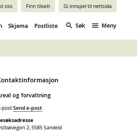
t oss
Finn tilsett
Gi innspel til nettsida
Søk
Meny
n
Skjema
Postliste
Kontaktinformasjon
real og forvaltning
-post
Send e-post
til Areal og forvaltning
esøksadresse
stbøvegen 2, 5585 Sandeid