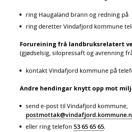
ring Haugaland brann og redning på
ring deretter Vindafjord kommune te
Forureining frå landbruksrelatert 
(gjødselsig, silopressaft og avrenning frå
kontakt Vindafjord kommune på tele
Andre hendingar knytt opp mot milj
send e-post til Vindafjord kommune,
postmottak@vindafjord.kommune.
eller ring telefon
53 65 65 65
.