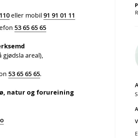
P
R
110
eller mobil
91 91 01 11
lefon
53 65 65 65
verksemd
 gjødsla areal),
fon
53 65 65 65
.
A
ø, natur og forureining
S
A
no
V
E