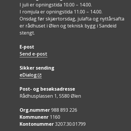
I juli er opningstida 10.00 – 14.00.
I romjula er opningstida 11.00 – 14.00.
Onsdag før skjærtorsdag, julafta og nyttårsafta
er rådhuset i Ølen og teknisk bygg i Sandeid
stengt.
E-post
Send e-post
Sikker sending
eDialog
Post- og besøksadresse
Rådhusplassen 1, 5580 Ølen
Org.nummer
988 893 226
Kommunenr
1160
Kontonummer
3207.30.01799