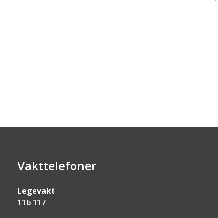
Vakttelefoner
Legevakt
116 117