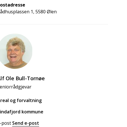
ostadresse
ådhusplassen 1, 5580 Ølen
lf Ole Bull-Tornøe
eniorrådgjevar
real og forvaltning
indafjord kommune
-post
Send e-post
til Alf Ole Bull-Tornøe