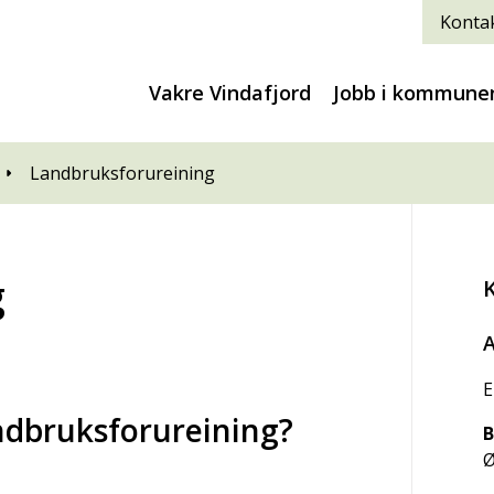
Kontak
Vakre Vindafjord
Jobb i kommune
Landbruksforureining
g
A
E
ndbruksforureining?
B
Ø