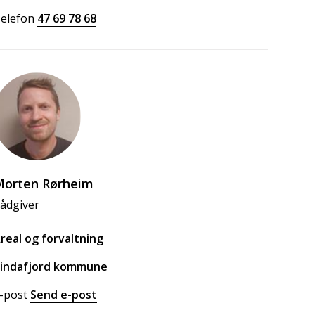
elefon
47 69 78 68
Morten Rørheim
ådgiver
real og forvaltning
indafjord kommune
-post
Send e-post
til Morten Rørheim