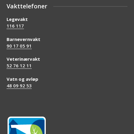
Vakttelefoner
Legevakt
116 117
Barnevernvakt
90 17 05 91
Veterinærvakt
52 76 12 11
Vatn og avløp
48 09 92 53