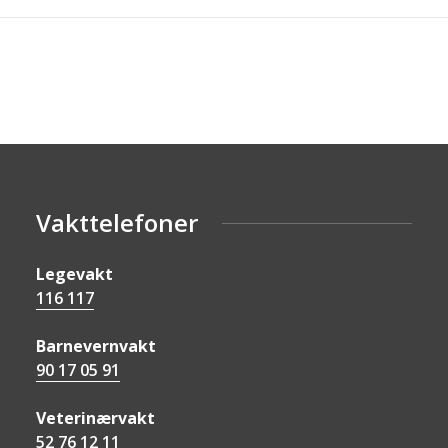
Vakttelefoner
Legevakt
116 117
Barnevernvakt
90 17 05 91
Veterinærvakt
52 76 12 11