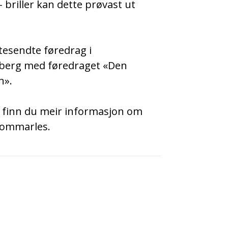
 briller kan dette prøvast ut
tesendte føredrag i
lberg med føredraget «Den
n».
finn du meir informasjon om
 Sommarles.