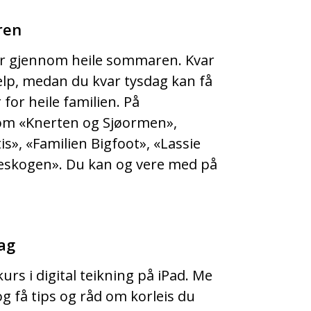
ren
 gjennom heile sommaren. Kvar
lp, medan du kvar tysdag kan få
or heile familien. På
om «Knerten og Sjøormen»,
is», «Familien Bigfoot», «Lassie
skogen». Du kan og vere med på
rag
kurs i digital teikning på iPad. Me
 få tips og råd om korleis du