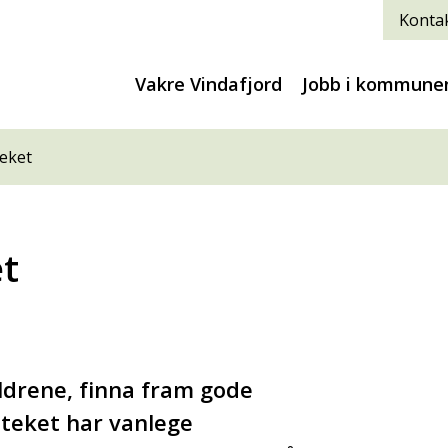
Kontak
Vakre Vindafjord
Jobb i kommune
eket
et
ldrene, finna fram gode
ioteket har vanlege