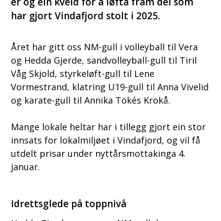
er òg ein kveld for å løfta fram dei som
har gjort Vindafjord stolt i 2025.
Året har gitt oss NM-gull i volleyball til Vera
og Hedda Gjerde, sandvolleyball-gull til Tiril
Våg Skjold, styrkeløft-gull til Lene
Vormestrand, klatring U19-gull til Anna Vivelid
og karate-gull til Annika Tökés Krokå.
Mange lokale heltar har i tillegg gjort ein stor
innsats for lokalmiljøet i Vindafjord, og vil få
utdelt prisar under nyttårsmottakinga 4.
januar.
Idrettsglede på toppnivå