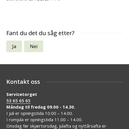
Fant du det du såg etter?
Ja
Nei
Kontakt oss
Servicetorget
53 65 65 65
Måndag til fredag 09.00 - 14.30.
I juli er opningstida 10.00 – 14.00.
I romjula er opningstida 11.00 – 14.00.
Onsdag før skjærtorsdag, julafta og nyttårsafta er