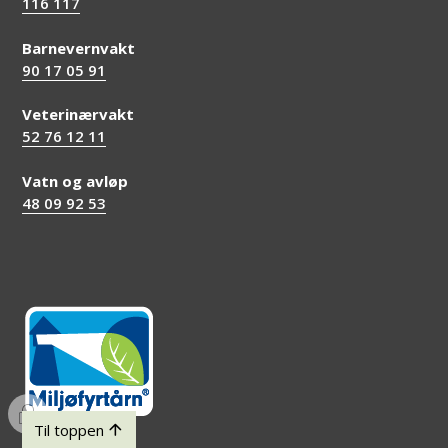
116 117
Barnevernvakt
90 17 05 91
Veterinærvakt
52 76 12 11
Vatn og avløp
48 09 92 53
I
Til toppen