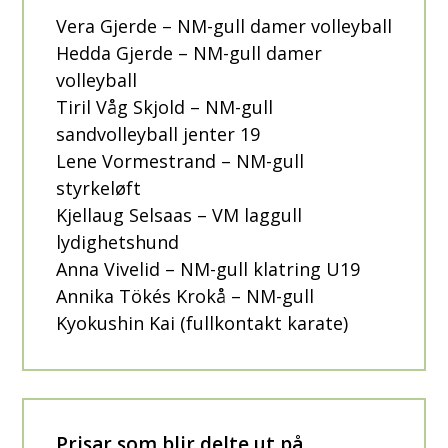
Vera Gjerde – NM-gull damer volleyball
Hedda Gjerde – NM-gull damer
volleyball
Tiril Våg Skjold – NM-gull
sandvolleyball jenter 19
Lene Vormestrand – NM-gull
styrkeløft
Kjellaug Selsaas – VM laggull
lydighetshund
Anna Vivelid – NM-gull klatring U19
Annika Tökés Krokå – NM-gull
Kyokushin Kai (fullkontakt karate)
Prisar som blir delte ut på