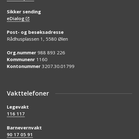
Sikker sending
eDialog
Post- og besøksadresse
Rådhusplassen 1, 5580 Ølen
Org.nummer
988 893 226
Kommunenr
1160
Kontonummer
3207.30.01799
Vakttelefoner
Legevakt
116 117
Barnevernvakt
90 17 05 91