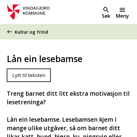
Søk
Meny
Du er her:
Kultur og fritid
Lån ein lesebamse
Lytt til teksten
Treng barnet ditt litt ekstra motivasjon til
lesetreninga?
​Lån ein lesebamse. Lesebamsen kjem i
mange ulike utgåver, så om barnet ditt
likar katt, hund, bjørn, ku, piggsvin eller