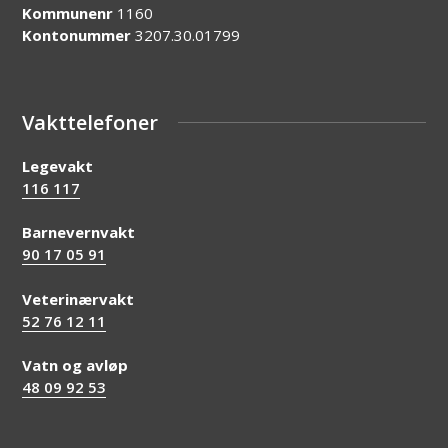
Kommunenr
1160
Kontonummer
3207.30.01799
Vakttelefoner
Legevakt
116 117
Barnevernvakt
90 17 05 91
Veterinærvakt
52 76 12 11
Vatn og avløp
48 09 92 53