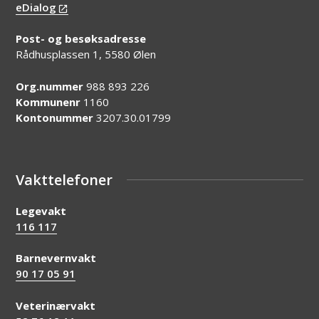
eDialog
Post- og besøksadresse
Rådhusplassen 1, 5580 Ølen
Org.nummer
988 893 226
Kommunenr
1160
Kontonummer
3207.30.01799
Vakttelefoner
Legevakt
116 117
Barnevernvakt
90 17 05 91
Veterinærvakt