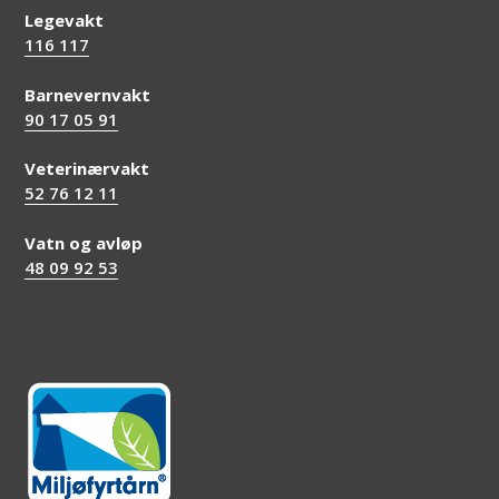
Legevakt
116 117
Barnevernvakt
90 17 05 91
Veterinærvakt
52 76 12 11
Vatn og avløp
48 09 92 53