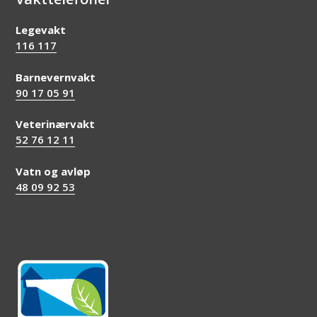
Legevakt
116 117
Barnevernvakt
90 17 05 91
Veterinærvakt
52 76 12 11
Vatn og avløp
48 09 92 53