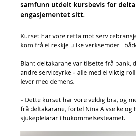
samfunn utdelt kursbevis for delta
engasjementet sitt.
Kurset har vore retta mot servicebransj
kom frå ei rekkje ulike verksemder i båd
Blant deltakarane var tilsette frå bank,
andre serviceyrke – alle med ei viktig ro
lever med demens.
– Dette kurset har vore veldig bra, og m
frå deltakarane, fortel Nina Alvseike o
sjukepleiarar i hukommelsesteamet.