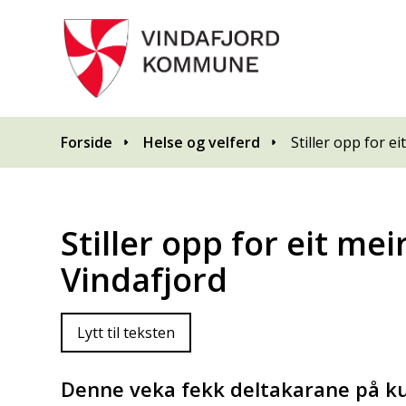
Du er her:
Forside
Helse og velferd
Stiller opp for 
Stiller opp for eit m
Vindafjord
Lytt til teksten
Denne veka fekk deltakarane på 