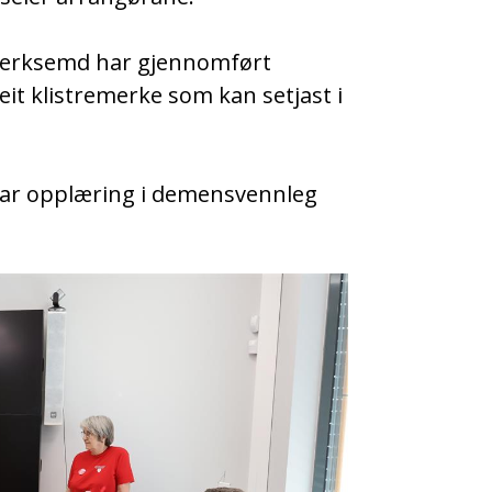
i verksemd har gjennomført
eit klistremerke som kan setjast i
i har opplæring i demensvennleg