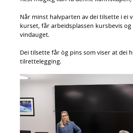
Når minst halvparten av dei tilsette i e
kurset, får arbeidsplassen kursbevis og 
vindauget.
Dei tilsette får òg pins som viser at de
tilrettelegging.