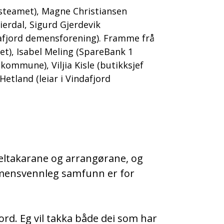
esteamet), Magne Christiansen
ierdal, Sigurd Gjerdevik
dafjord demensforening). Framme frå
), Isabel Meling (SpareBank 1
kommune), Viljia Kisle (butikksjef
Hetland (leiar i Vindafjord
deltakarane og arrangørane, og
emensvennleg samfunn er for
jord. Eg vil takka både dei som har