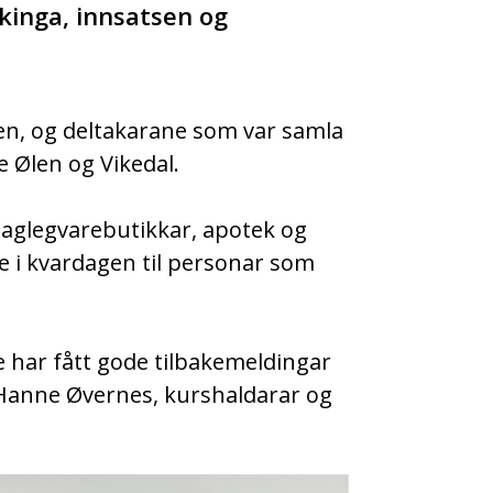
kinga, innsatsen og
en, og deltakarane som var samla
e Ølen og Vikedal.
 daglegvarebutikkar, apotek og
lle i kvardagen til personar som
e har fått gode tilbakemeldingar
g Hanne Øvernes, kurshaldarar og