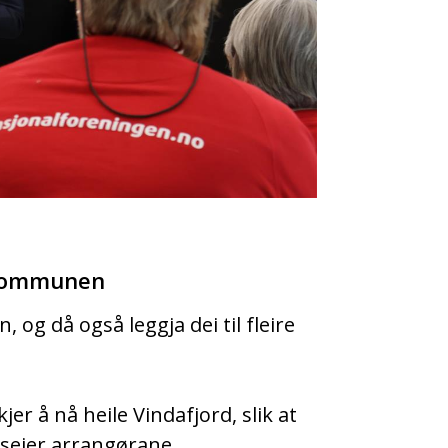
e kommunen
, og då også leggja dei til fleire
jer å nå heile Vindafjord, slik at
seier arrangørane.