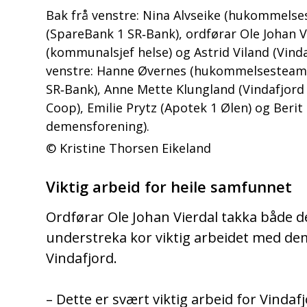
Bak frå venstre: Nina Alvseike (hukommels
(SpareBank 1 SR‑Bank), ordførar Ole Johan V
(kommunalsjef helse) og Astrid Viland (Vin
venstre: Hanne Øvernes (hukommelsesteamet
SR‑Bank), Anne Mette Klungland (Vindafjord 
Coop), Emilie Prytz (Apotek 1 Ølen) og Berit 
demensforening).
Kristine Thorsen Eikeland
Viktig arbeid for heile samfunnet
Ordførar Ole Johan Vierdal takka både 
understreka kor viktig arbeidet med d
Vindafjord.
– Dette er svært viktig arbeid for Vindaf