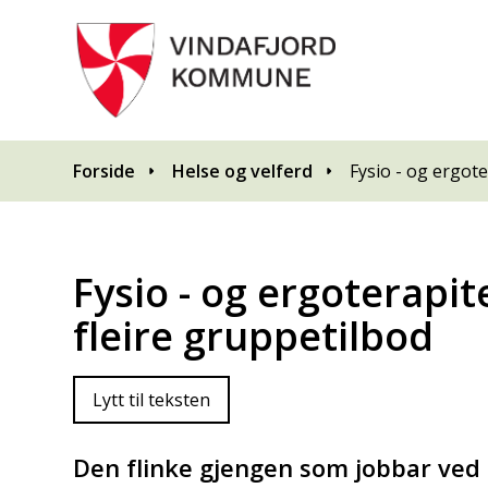
Du er her:
Forside
Helse og velferd
Fysio - og ergot
Fysio - og ergoterapi
fleire gruppetilbod
Lytt til teksten
Den flinke gjengen som jobbar ved f