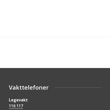
Vakttelefoner
Legevakt
116 117