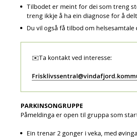
Tilbodet er meint for dei som treng stø
treng ikkje å ha ein diagnose for å del
Du vil også få tilbod om helsesamtale
✉️Ta kontakt ved interesse:
Frisklivssentral@vindafjord.komm
PARKINSONGRUPPE
Påmeldinga er open til gruppa som start
Ein trenar 2 gonger i veka, med øvinga