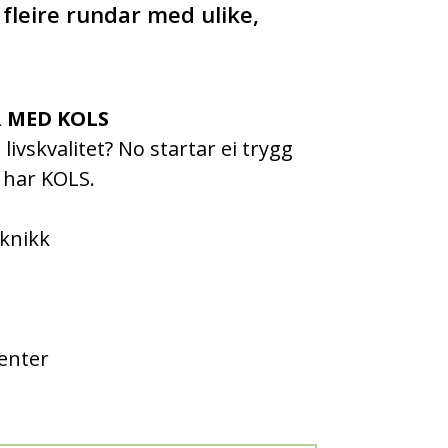
fleire rundar med ulike,
 MED KOLS
livskvalitet? No startar ei trygg
 har KOLS.
eknikk
senter