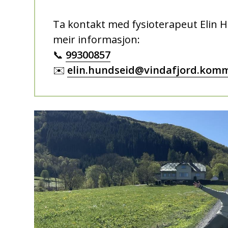
Ta kontakt med fysioterapeut Elin H
meir informasjon:
📞
99300857
✉️
elin.hundseid@vindafjord.kom