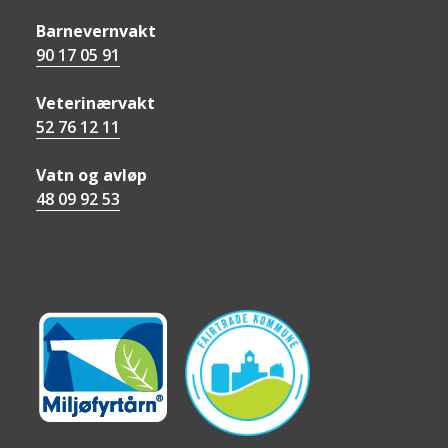
Barnevernvakt
90 17 05 91
Veterinærvakt
52 76 12 11
Vatn og avløp
48 09 92 53