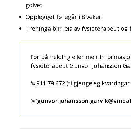
golvet.
Opplegget føregår i 8 veker.
Treninga blir leia av fysioterapeut og
For påmelding eller meir informasjo
fysioterapeut Gunvor Johansson Gar
📞
911 79 672
(tilgjengeleg kvardagar
✉️
gunvor.johansson.garvik@vind