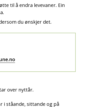
tte til å endra levevaner. Ein
ta.
 dersom du ønskjer det.
une.no
ar over nyttår.
r i ståande, sittande og på