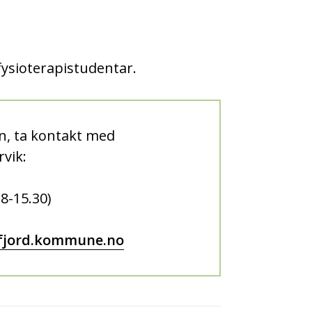
 fysioterapistudentar.
n, ta kontakt med
vik:
 8-15.30)
afjord.kommune.no