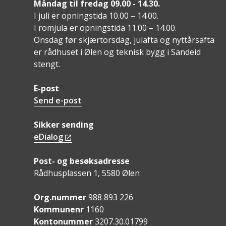
Måndag til fredag 09.00 - 14.30.
I juli er opningstida 10.00 – 14.00.
I romjula er opningstida 11.00 – 14.00.
Onsdag før skjærtorsdag, julafta og nyttårsafta
er rådhuset i Ølen og teknisk bygg i Sandeid
stengt.
E-post
Send e-post
Sikker sending
eDialog
Post- og besøksadresse
Rådhusplassen 1, 5580 Ølen
Org.nummer
988 893 226
Kommunenr
1160
Kontonummer
3207.30.01799