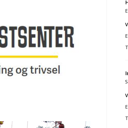
H
E
V
E
T
I
S
V
E
T