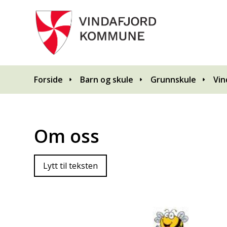
Du er her:
Forside
Barn og skule
Grunnskule
Vin
Om oss
Lytt til teksten