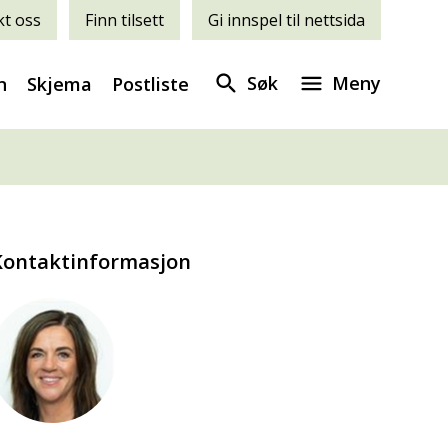
t oss
Finn tilsett
Gi innspel til nettsida
Søk
Meny
n
Skjema
Postliste
Kontaktinformasjon