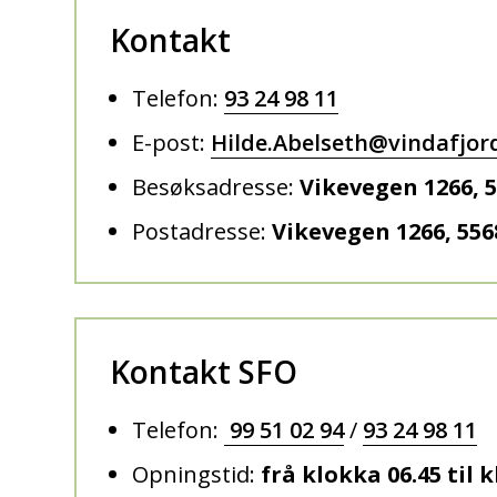
Kontakt
Telefon:
93 24 98 11
E-post:
Hilde.Abelseth@vindafjo
Besøksadresse:
Vikevegen 1266, 
Postadresse:
Vikevegen 1266, 55
Kontakt SFO
Telefon:
99 51 02 94
/
93 24 98 11
Opningstid:
frå klokka 06.45 til 