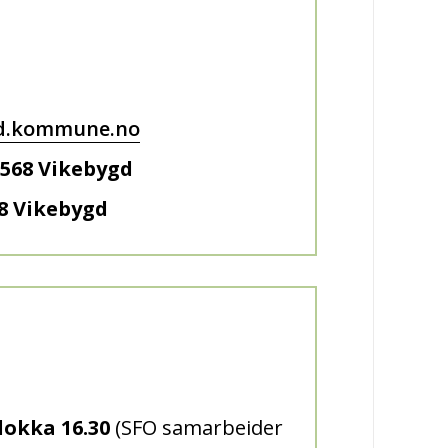
rd.kommune.no
5568 Vikebygd
68 Vikebygd
klokka 16.30
(SFO samarbeider