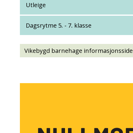
Utleige
Dagsrytme 5. - 7. klasse
Vikebygd barnehage informasjonsside