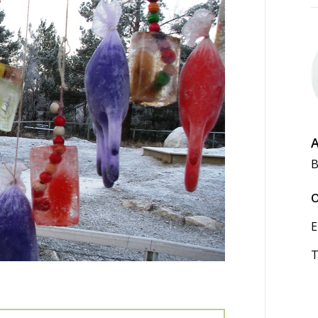
A
B
O
E
T