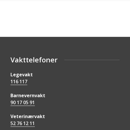
Vakttelefoner
Legevakt
116 117
Barnevernvakt
90 17 05 91
Veterinærvakt
52 76 12 11