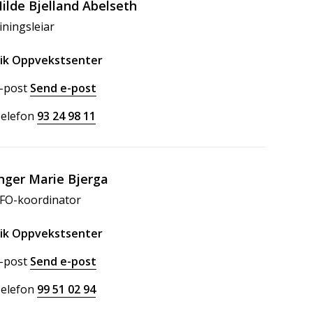
ilde Bjelland Abelseth
iningsleiar
ik Oppvekstsenter
-post
Send e-post
til Hilde Bjelland Abelseth
elefon
93 24 98 11
nger Marie Bjerga
FO-koordinator
ik Oppvekstsenter
-post
Send e-post
til Inger Marie Bjerga
elefon
99 51 02 94