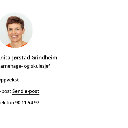
nita Jørstad Grindheim
arnehage- og skulesjef
ppvekst
-post
Send e-post
til Anita Jørstad Grindheim
elefon
90 11 54 97