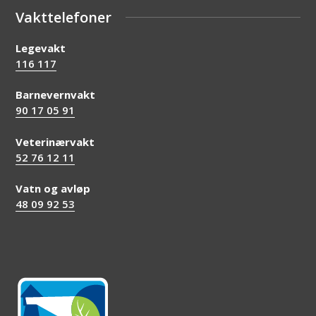
Vakttelefoner
Legevakt
116 117
Barnevernvakt
90 17 05 91
Veterinærvakt
52 76 12 11
Vatn og avløp
48 09 92 53