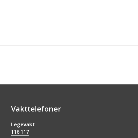
Vakttelefoner
Legevakt
116 117