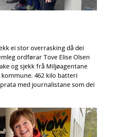
ekk ei stor overrasking då dei
nemleg ordførar Tove Elise Olsen
ke og sjekk frå Miljøagentane
d kommune. 462 kilo batteri
i prata med journalistane som dei