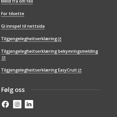
Meld frå om feil
For tilsette
Gi innspel til nettsida
Tilgjengelegheitserklæring
Tilgjengelegheitserklæring bekymringsmelding
Tilgjengelegheitserklæring EasyCruit
Følg oss
Facebook
Instagram
Linked in