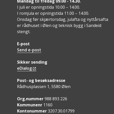
Måndag til fredag 09.00 - 14.30.
I juli er opningstida 10.00 – 14.00.
I romjula er opningstida 11.00 – 14.00.
Onsdag før skjærtorsdag, julafta og nyttårsafta
er rådhuset i Ølen og teknisk bygg i Sandeid
stengt.
E-post
Send e-post
Sikker sending
eDialog
Post- og besøksadresse
Rådhusplassen 1, 5580 Ølen
Org.nummer
988 893 226
Kommunenr
1160
Kontonummer
3207.30.01799