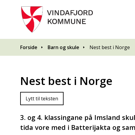
Du er her:
Forside
Barn og skule
Nest best i Norge
Nest best i Norge
Lytt til teksten
3. og 4. klassingane på Imsland sk
tida vore med i Batterijakta og saml