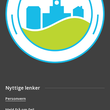
Nyttige lenker
Personvern
Meld frå om feil