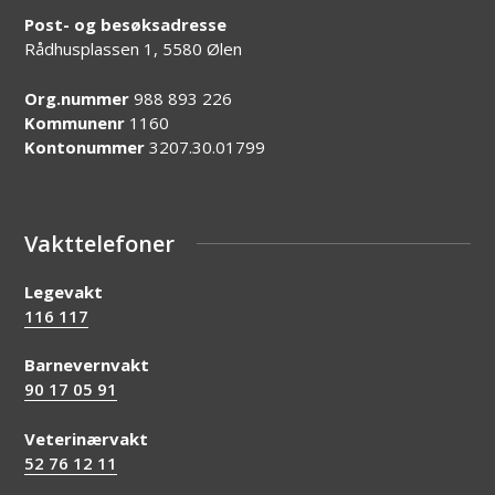
Post- og besøksadresse
Rådhusplassen 1, 5580 Ølen
Org.nummer
988 893 226
Kommunenr
1160
Kontonummer
3207.30.01799
Vakttelefoner
Legevakt
116 117
Barnevernvakt
90 17 05 91
Veterinærvakt
52 76 12 11