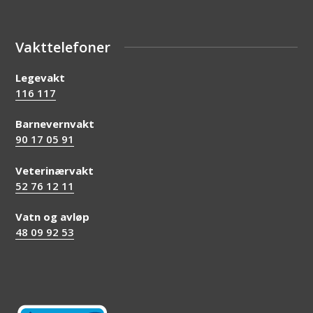
Vakttelefoner
Legevakt
116 117
Barnevernvakt
90 17 05 91
Veterinærvakt
52 76 12 11
Vatn og avløp
48 09 92 53