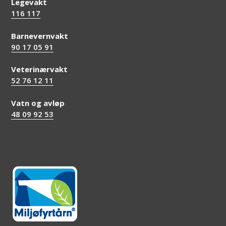
Legevakt
116 117
Barnevernvakt
90 17 05 91
Veterinærvakt
52 76 12 11
Vatn og avløp
48 09 92 53