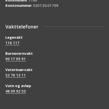
Kontonummer
3207.30.01799
Vakttelefoner
Legevakt
116 117
Barnevernvakt
90 17 05 91
Veterinærvakt
52 76 12 11
Vatn og avløp
48 09 92 53