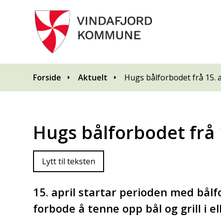
Du er her:
Forside
Aktuelt
Hugs bålforbodet frå 15. a
Hugs bålforbodet frå 1
Lytt til teksten
15. april startar perioden med bålf
forbode å tenne opp bål og grill i e