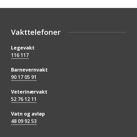
Vakttelefoner
Legevakt
116 117
Barnevernvakt
90 17 05 91
Veterinærvakt
52 76 12 11
Vatn og avløp
48 09 92 53