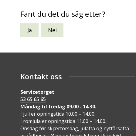
Fant du det du såg etter?
Ja
Nei
Kontakt oss
Servicetorget
53 65 65 65
Måndag til fredag 09.00 - 14.30.
I juli er opningstida 10.00 – 14.00.
I romjula er opningstida 11.00 – 14.00.
Onsdag før skjærtorsdag, julafta og nyttårsafta
er rådhuset i Ølen og teknisk bygg i Sandeid