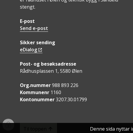
stengt.
E-post
Send e-post
Sikker sending
eDialog
Post- og besøksadresse
Rådhusplassen 1, 5580 Ølen
Org.nummer
988 893 226
Kommunenr
1160
Kontonummer
3207.30.01799
I
Til toppen
Denne sida nyttar 