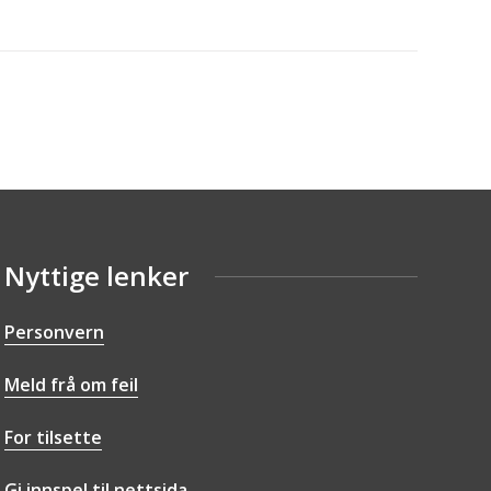
Nyttige lenker
Personvern
Meld frå om feil
For tilsette
Gi innspel til nettsida