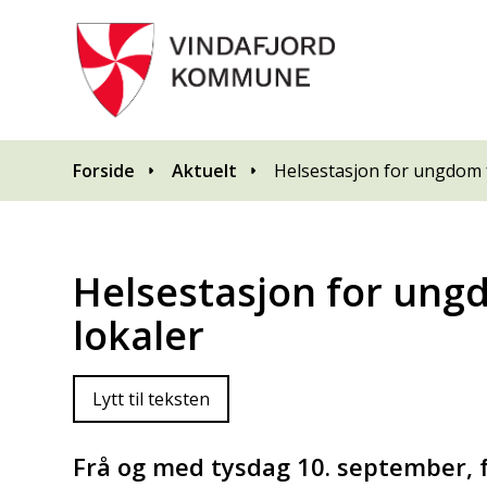
Du er her:
Forside
Aktuelt
Helsestasjon for ungdom f
Helsestasjon for ung
lokaler
Lytt til teksten
Frå og med tysdag 10. september, f