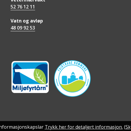
52 76 12 11
Vatn og avløp
48 09 92 53
informasjonskapslar
Trykk her for detaljert informasjon.
(Sk