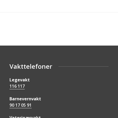
Vakttelefoner
Legevakt
116 117
Barnevernvakt
90 17 05 91
Veterinærvakt