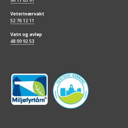
Veterinærvakt
52 76 12 11
Vatn og avløp
48 09 92 53