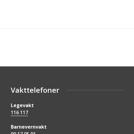
Vakttelefoner
Legevakt
116 117
Barnevernvakt
90 17 05 91