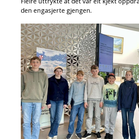
Fleire uttrykte at det var eit kjekt oppdra
den engasjerte gjengen.