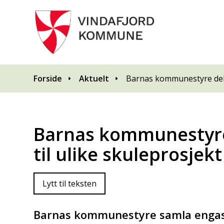
Du er her:
Forside
Aktuelt
Barnas kommunestyre delte
Barnas kommunestyre
til ulike skuleprosjekt
Lytt til teksten
Barnas kommunestyre samla engasje