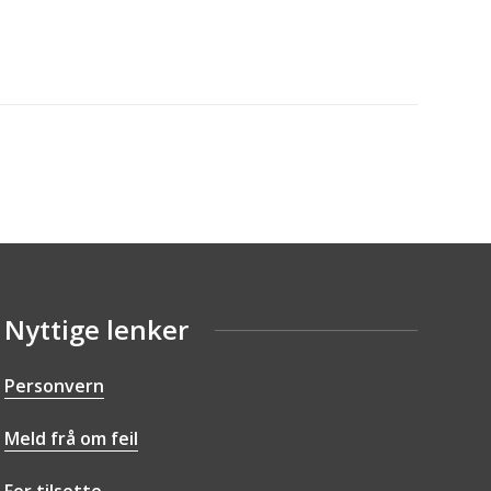
Nyttige lenker
Personvern
Meld frå om feil
For tilsette