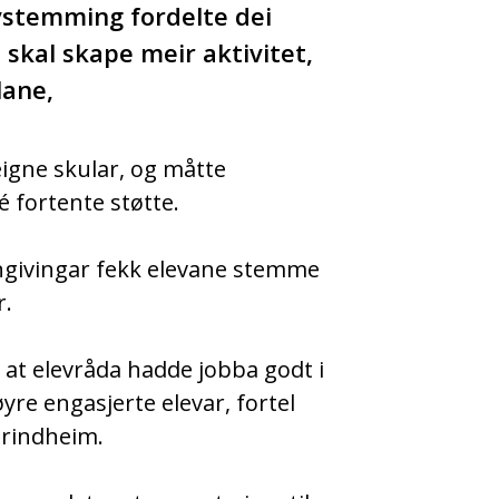
vstemming fordelte dei
 skal skape meir aktivitet,
lane,
eigne skular, og måtte
é fortente støtte.
givingar fekk elevane stemme
r.
 at elevråda hadde jobba godt i
øyre engasjerte elevar, fortel
Grindheim.