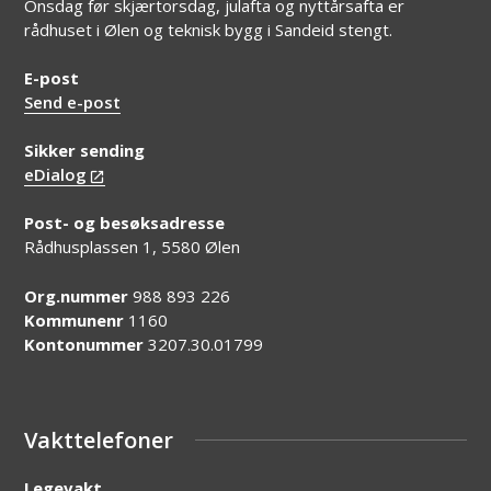
Onsdag før skjærtorsdag, julafta og nyttårsafta er
rådhuset i Ølen og teknisk bygg i Sandeid stengt.
E-post
Send e-post
Sikker sending
eDialog
Post- og besøksadresse
Rådhusplassen 1, 5580 Ølen
Org.nummer
988 893 226
Kommunenr
1160
Kontonummer
3207.30.01799
Vakttelefoner
Legevakt