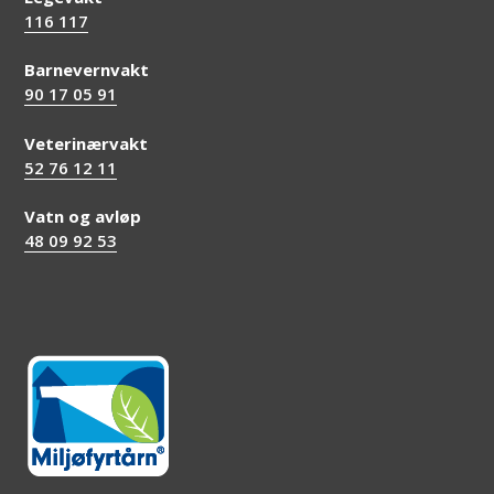
116 117
Barnevernvakt
90 17 05 91
Veterinærvakt
52 76 12 11
Vatn og avløp
48 09 92 53