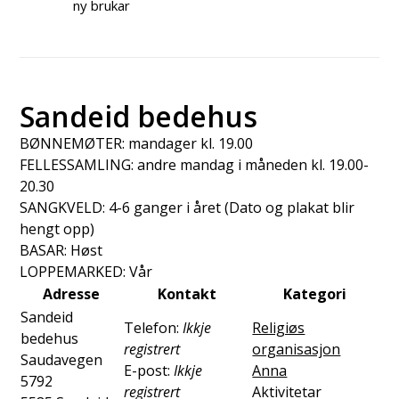
ny brukar
Sandeid bedehus
BØNNEMØTER: mandager kl. 19.00
FELLESSAMLING: andre mandag i måneden kl. 19.00-
20.30
SANGKVELD: 4-6 ganger i året (Dato og plakat blir
hengt opp)
BASAR: Høst
LOPPEMARKED: Vår
Adresse
Kontakt
Kategori
Sandeid
Telefon:
Ikkje
Religiøs
bedehus
registrert
organisasjon
Saudavegen
E-post:
Ikkje
Anna
5792
registrert
Aktivitetar