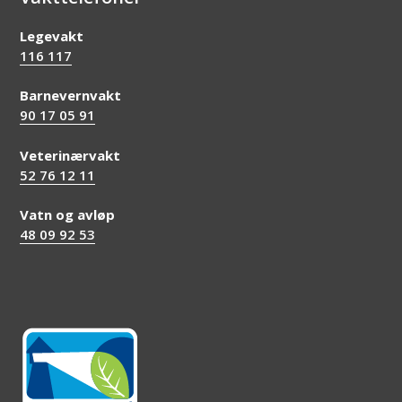
Legevakt
116 117
Barnevernvakt
90 17 05 91
Veterinærvakt
52 76 12 11
Vatn og avløp
48 09 92 53