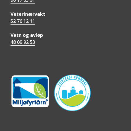
90 17 05 91
Veterinærvakt
52 76 12 11
Vatn og avløp
48 09 92 53