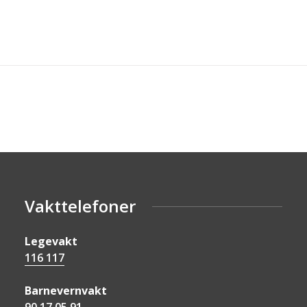
Vakttelefoner
Legevakt
116 117
Barnevernvakt