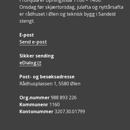
I romjula er opningstida 11.00 – 14.00.
Onsdag før skjærtorsdag, julafta og nyttårsafta
er rådhuset i Ølen og teknisk bygg i Sandeid
stengt.
E-post
Send e-post
Sikker sending
eDialog
Post- og besøksadresse
Rådhusplassen 1, 5580 Ølen
Org.nummer
988 893 226
Kommunenr
1160
Kontonummer
3207.30.01799