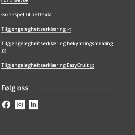
For tilsette
Gi innspel til nettsida
Tilgjengelegheitserklæring
Tilgjengelegheitserklæring bekymringsmelding
Tilgjengelegheitserklæring EasyCruit
Følg oss
Facebook
Instagram
Linked in