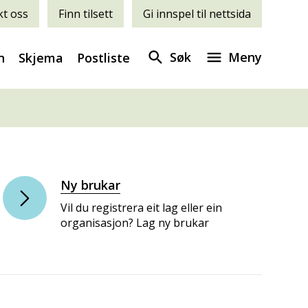
t oss
Finn tilsett
Gi innspel til nettsida
Søk
Meny
n
Skjema
Postliste
Ny brukar
Vil du registrera eit lag eller ein
organisasjon? Lag ny brukar