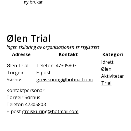
ny brukar
Ølen Trial
Ingen skildring av organisasjonen er registrert
Adresse
Kontakt
Kategori
Idrett
Ølen Trial
Telefon:
47305803
Ølen
Torgeir
E-post:
Aktivitetar
Sørhus
greiskuring@hotmail.com
Trial
Kontaktpersonar
Torgeir Sørhus
Telefon
47305803
E-post
greiskuring@hotmail.com