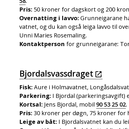
58
.
Pris:
50 kroner for dagskort og 200 kron
Overnatting i lavvo:
Grunneigarane har 
vatnet, og du kan også leiga lavvo til ov
Unni Maries Rosemaling.
Kontaktperson
for grunneigarane: To
Bjordalsvassdraget
Fisk:
Aure i Holmavatnet, Longåsdalsvat
Parkering:
I Bjordal (parkeringsavgift) el
Kortsal:
Jens Bjordal, mobil
90 53 25 02
.
Pris:
30 kroner per døgn, 75 kroner for 
Leige av båt:
I Bjordalsvatnet kan du lei