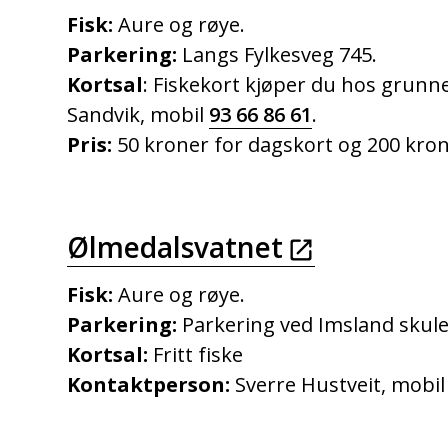
Fisk:
Aure og røye.
Parkering:
Langs Fylkesveg 745.
Kortsal
: Fiskekort kjøper du hos grunn
Sandvik, mobil
93 66 86 61
.
Pris:
50 kroner for dagskort og 200 kron
Ølmedalsvatnet
Fisk:
Aure og røye.
Parkering:
Parkering ved Imsland skul
Kortsal:
Fritt fiske
Kontaktperson:
Sverre Hustveit, mobi