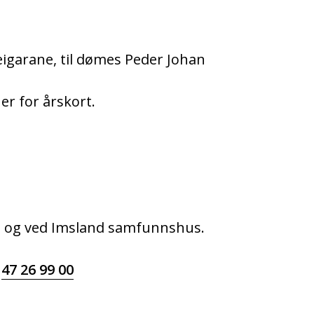
eigarane, til dømes Peder Johan
er for årskort.
e og ved Imsland samfunnshus.
l
47 26 99 00