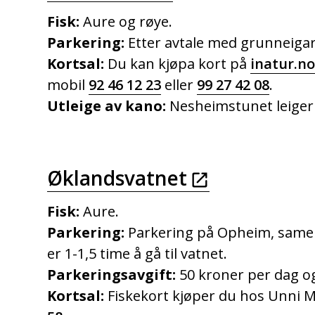
Fisk:
Aure og røye.
Parkering:
Etter avtale med grunneiga
Kortsal:
Du kan kjøpa kort på
inatur.n
mobil
92 46 12 23
eller
99 27 42 08
.
Utleige av kano:
Nesheimstunet leiger
Øklandsvatnet
Fisk:
Aure.
Parkering:
Parkering på Opheim, same 
er 1-1,5 time å gå til vatnet.
Parkeringsavgift:
50 kroner per dag og
Kortsal:
Fiskekort kjøper du hos Unni 