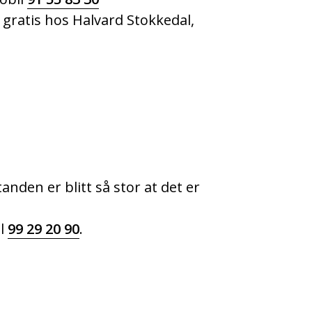
 gratis hos Halvard Stokkedal,
.
anden er blitt så stor at det er
il
99 29 20 90
.