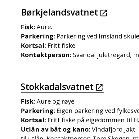
Børkjelandsvatnet
Fisk:
Aure.
Parkering:
Parkering ved Imsland skul
Kortsal:
Fritt fiske
Kontaktperson:
Svandal juletregard, 
Stokkadalsvatnet
Fisk:
Aure og røye
Parkering:
Eigen parkering ved fylkesv
Kortsal:
Fritt fiske på eigedommen til H
Utlån av båt og kano:
Vindafjord Jakt-
til utlån. Kontaktperson Tore Skogen, 