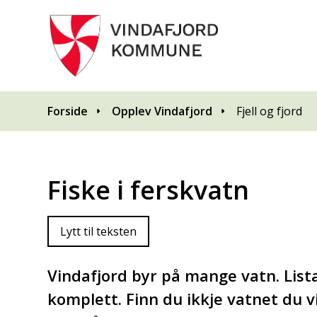
Du er her:
Forside
Opplev Vindafjord
Fjell og fjord
Fiske i ferskvatn
Lytt til teksten
Vindafjord byr på mange vatn. Lista
komplett. Finn du ikkje vatnet du vil