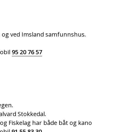
e og ved Imsland samfunnshus.
mobil
95 20 76 57
egen.
alvard Stokkedal.
 og Fiskelag har både båt og kano
mobil
91 55 83 30