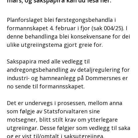
mars, og sakspapira kan du lesa her.
Planforslaget blei førstegongsbehandla i
formannskapet 4. februar i fjor (sak 004/25). I
denne behandlinga blei konsekvensane for dei
ulike utgreiingstema gjort greie for.
Sakspapira med alle vedlegg til
andregongsbehandling av detaljregulering for
industri- og hamneanlegg på Dommersnes er
no sende til formannsskapet.
Det er undervegs i prosessen, mellom anna
som følgje av Statsforvaltaren sine
motsegner, blitt stilt krav om ytterlegare
utgreiingar. Desse følgjer som vedlegg til saka
og er vist til/omtalt i saksutgreiinga.