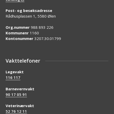
Post- og besøksadresse
Rådhusplassen 1, 5580 Ølen
Org.nummer
988 893 226
Kommunenr
1160
Kontonummer
3207.30.01799
Vakttelefoner
Legevakt
116 117
Barnevernvakt
90 17 05 91
Veterinærvakt
52 76 12 11