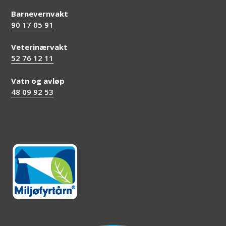
Barnevernvakt
90 17 05 91
Veterinærvakt
52 76 12 11
Vatn og avløp
48 09 92 53