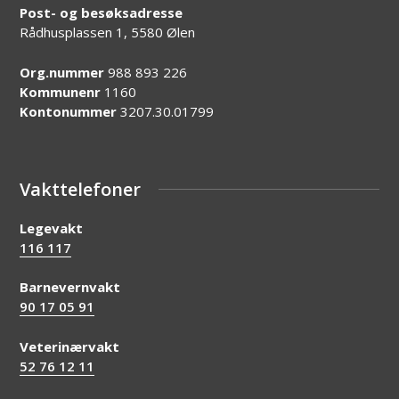
Post- og besøksadresse
Rådhusplassen 1, 5580 Ølen
Org.nummer
988 893 226
Kommunenr
1160
Kontonummer
3207.30.01799
Vakttelefoner
Legevakt
116 117
Barnevernvakt
90 17 05 91
Veterinærvakt
52 76 12 11