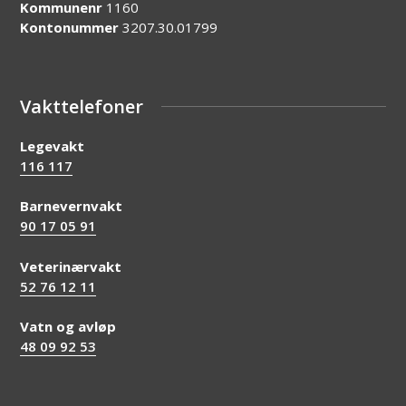
Kommunenr
1160
Kontonummer
3207.30.01799
Vakttelefoner
Legevakt
116 117
Barnevernvakt
90 17 05 91
Veterinærvakt
52 76 12 11
Vatn og avløp
48 09 92 53