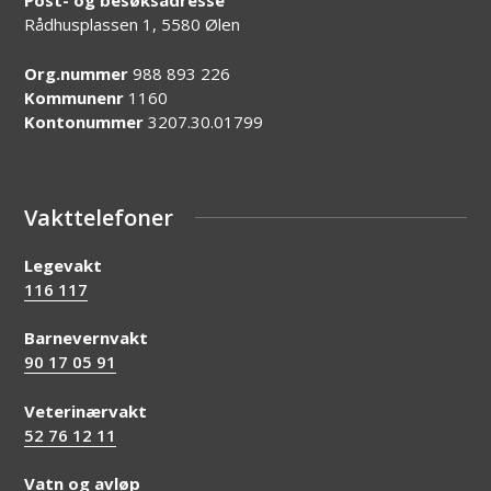
Post- og besøksadresse
Rådhusplassen 1, 5580 Ølen
Org.nummer
988 893 226
Kommunenr
1160
Kontonummer
3207.30.01799
Vakttelefoner
Legevakt
116 117
Barnevernvakt
90 17 05 91
Veterinærvakt
52 76 12 11
Vatn og avløp