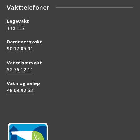
Vakttelefoner
Legevakt
116 117
Barnevernvakt
90 17 05 91
Veterinærvakt
52 76 12 11
Vatn og avløp
48 09 92 53