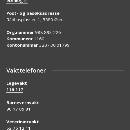
eDialog
Post- og besøksadresse
Rådhusplassen 1, 5580 Ølen
Org.nummer
988 893 226
Kommunenr
1160
Kontonummer
3207.30.01799
Vakttelefoner
Legevakt
116 117
Barnevernvakt
90 17 05 91
Veterinærvakt
52 76 12 11