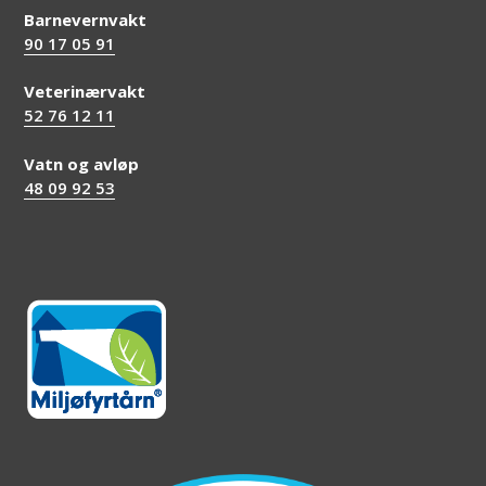
Barnevernvakt
90 17 05 91
Veterinærvakt
52 76 12 11
Vatn og avløp
48 09 92 53